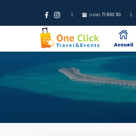
|
71 830 110
|
(+216)
Accueil