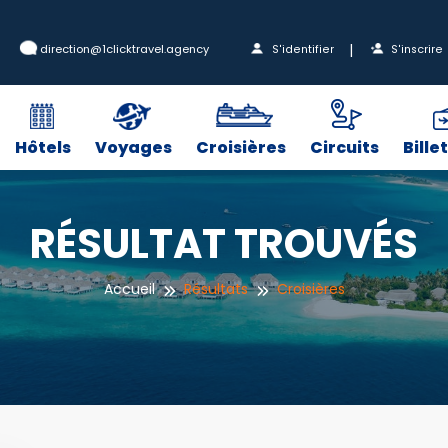
|
direction@1clicktravel.agency
S'identifier
S'inscrire
Hôtels
Voyages
Croisières
Circuits
Bille
RÉSULTAT TROUVÉS
Accueil
Résultats
Croisières