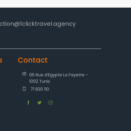
ction@1clicktravel.agency
s
Contact
06 Rue d’Egypte La Fayette -
1002 Tunis
71 830 110